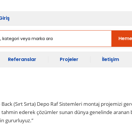
sı Başladı.
Ekipman Yenileme Zama
Giriş
Heme
Referanslar
Projeler
İletişim
ack (Sırt Sırta) Depo Raf Sistemleri montaj projemizi gerç
arını tahmin ederek çözümler sunan dünya genelinde arana
çin gururluyuz.”