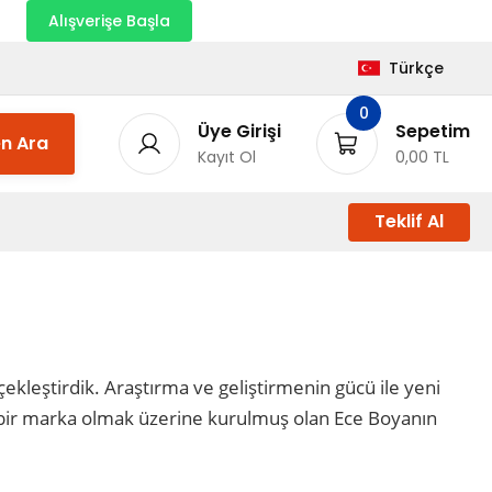
nı
Alışverişe Başla
Türkçe
0
Üye Girişi
Sepetim
n Ara
Kayıt Ol
0,00 TL
Teklif Al
ekleştirdik. Araştırma ve geliştirmenin gücü ile yeni
n bir marka olmak üzerine kurulmuş olan Ece Boyanın