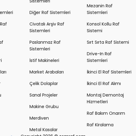
Sistemleri
Mezanin Raf
temleri
Diğer Raf Sistemleri
Sistemleri
 Raf
Civatalı Arşiv Raf
Konsol Kollu Raf
Sistemleri
Sistemi
af
Paslanmaz Raf
Sırt Sırta Raf Sistemi
Sistemleri
Drive-In Raf
i
İstif Makineleri
Sistemleri
arı
Market Arabaları
İkinci El Raf Sistemleri
r
Çelik Dolaplar
İkinci El Raf Alımı
u
Sanal Projeler
Montaj Demontaj
Hizmetleri
Makine Grubu
Raf Bakım Onarım
Merdiven
Raf Kiralama
Metal Kasalar