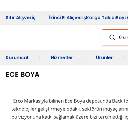
2026 Kampanya
Sıfır Alışveriş
İkinci El Alışveriş
Kargo Takibi
Bayi 
Kurumsal
Hizmetler
Ürünler
ECE BOYA
“Erco Markasıyla bilinen Ece Boya deposunda Back to B
teknolojiler geliştirmeye odaklı, sektörün ihtiyaçl
bu vizyonuna katkı sağlamak üzere bizi tercih ettiği i