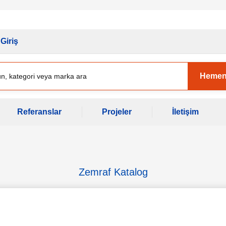
yası Başladı.
Ekipman Yenileme Zaman
Giriş
Hemen
Referanslar
Projeler
İletişim
Zemraf Katalog