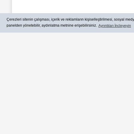
Çerezleri sitenin çalışması, içerik ve reklamların kişiselleştirilmesi, sosyal medya
Whatsapp Sipariş
panelden yönetebilir, aydınlatma metnine erişebilirsiniz.
Ayrıntıları İncleyeyin