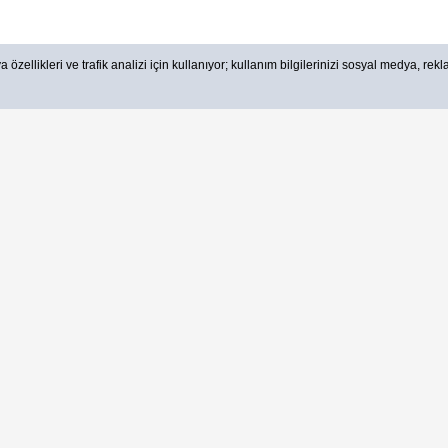
 özellikleri ve trafik analizi için kullanıyor; kullanım bilgilerinizi sosyal medya, rek
E-Bülten'e Kayıt Olun
Tüm fırsatlardan ve güncellemelerden haberdar olun.