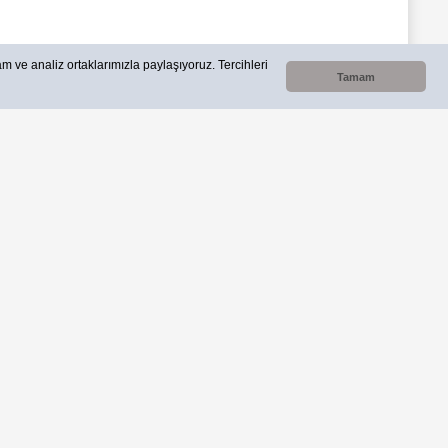
lam ve analiz ortaklarımızla paylaşıyoruz. Tercihleri
Tamam