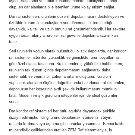
aşağı, sağa-sola ve statik konumda hareket kabiliyetine sahip
olup, en dar alanlarda bile istenilen ürüne kolay erişim sağlar.
r
r
Dar raf sistemleri, ürünlerin düzenli depolanmasını destekleyen ve
özellikle kurum ile kuruluşların son dönemde ilk tercih ettiği
dayanıklı, kaliteli ve uzun ömürlü raf çözümlerindendir. Her sektöre
u
er
uygun tasarımlarıyla, ürünlerinizi güvenle depolamanıza imkân
tanır.
u
Seri ürünlerin yoğun olarak bulunduğu lojistik depolarda, dar koridor
raf sistemleri istenilen yükseklik ve genişlikte, ürün boyutlarına
göre özel olarak tasarlanır. Bu sistemler iş yükünüzü hafifletirken,
ürünlerin tek düzen içinde depolanmasını sağlayarak daha
sistematik ve verimli bir çalışma ortamı oluşturur. Kurulum
yapılacak alanların ölçüleri doğrultusunda hazırlanan raf sistemleri,
deponuzun her köşesinin aktif şekilde kullanılmasını mümkün
r
kılar. Modern ve şık görünüm isteyenler için de ideal çözümler
sunar.
Dar koridor raf sistemleri her türlü ağırlığa dayanacak şekilde
dizayn edilmiştir. Hangi ürünü depolamak isterseniz isteyin,
raflarda kırılma veya aşınma gibi sorunlar yaşanmaz. Birinci kalite
mühendislik çeliklerinden üretilen ZEM Raf sistemleriyle, iş