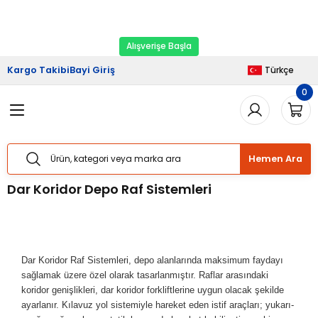
2026 Kampanyası Başladı.
Ekipman Yenileme
Geri Dön
Geri Dön
Geri Dön
Geri Dön
Geri Dön
Zamanı
Alışverişe Başla
riş
şveriş
Haberler
Kargo Takibi
Bayi Giriş
Türkçe
0
Sistemleri
Sistemleri
lımı
Sistemleri
Bizden Haberler
Sistemleri
Sistemleri
ları
taj Hizmetleri
 Yük Raf Sistemleri
Basında Biz
Hemen Ara
temleri
temleri
izmetleri
ipmanları
Blog
Dar Koridor Depo Raf Sistemleri
 Raf Sistemleri
 Raf Sistemleri
arım Hizmetleri
arı Güvenlik Aparatları
f Sistemleri
ları
eri
Dar Koridor Raf Sistemleri, depo alanlarında maksimum faydayı
sağlamak üzere özel olarak tasarlanmıştır. Raflar arasındaki
rı
ri
koridor genişlikleri, dar koridor forkliftlerine uygun olacak şekilde
ayarlanır. Kılavuz yol sistemiyle hareket eden istif araçları; yukarı-
ları
ları