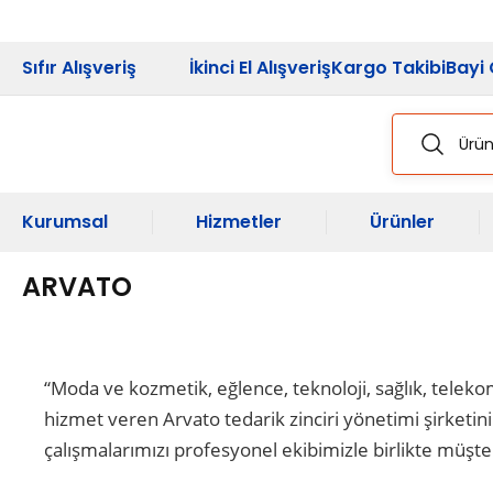
2026 Kampanya
Sıfır Alışveriş
İkinci El Alışveriş
Kargo Takibi
Bayi 
Kurumsal
Hizmetler
Ürünler
ARVATO
“Moda ve kozmetik, eğlence, teknoloji, sağlık, teleko
hizmet veren Arvato tedarik zinciri yönetimi şirketin
çalışmalarımızı profesyonel ekibimizle birlikte müşt