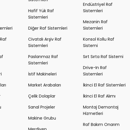
Endüstriyel Raf
Hafif Yük Raf
Sistemleri
Sistemleri
Mezanin Raf
temleri
Diğer Raf Sistemleri
Sistemleri
 Raf
Civatalı Arşiv Raf
Konsol Kollu Raf
Sistemleri
Sistemi
af
Paslanmaz Raf
Sırt Sırta Raf Sistemi
Sistemleri
Drive-In Raf
i
İstif Makineleri
Sistemleri
arı
Market Arabaları
İkinci El Raf Sistemleri
r
Çelik Dolaplar
İkinci El Raf Alımı
u
Sanal Projeler
Montaj Demontaj
Hizmetleri
Makine Grubu
Raf Bakım Onarım
Merdiven