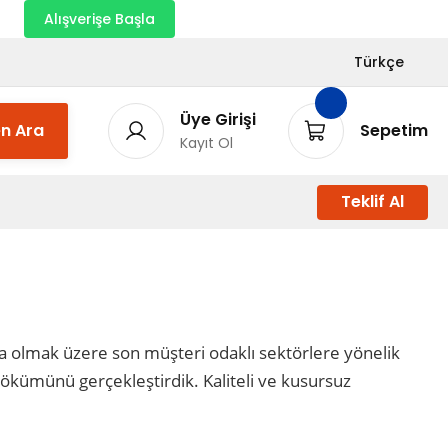
nı
Alışverişe Başla
Türkçe
Üye Girişi
n Ara
Sepetim
Kayıt Ol
Teklif Al
şta olmak üzere son müşteri odaklı sektörlere yönelik
sökümünü gerçekleştirdik. Kaliteli ve kusursuz