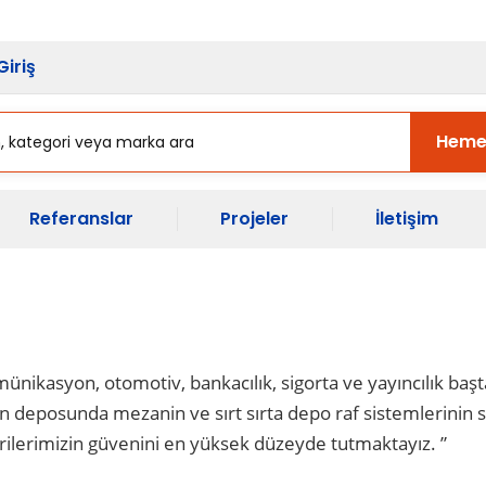
sı Başladı.
Ekipman Yenileme Zama
Giriş
Heme
Referanslar
Projeler
İletişim
münikasyon, otomotiv, bankacılık, sigorta ve yayıncılık ba
in deposunda mezanin ve sırt sırta depo raf sistemlerinin 
erilerimizin güvenini en yüksek düzeyde tutmaktayız. ”