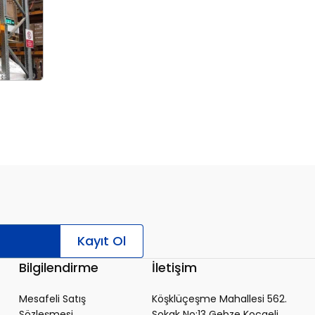
Kayıt Ol
Bilgilendirme
İletişim
Mesafeli Satış
Köşklüçeşme Mahallesi 562.
Sözleşmesi
Sokak No:13 Gebze Kocaeli