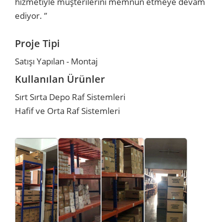
hizmetiyle müşterilerini memnun etmeye devam
ediyor. ”
r
r
Proje Tipi
u
er
Satışı Yapılan - Montaj
u
Kullanılan Ürünler
Sırt Sırta Depo Raf Sistemleri
Hafif ve Orta Raf Sistemleri
r