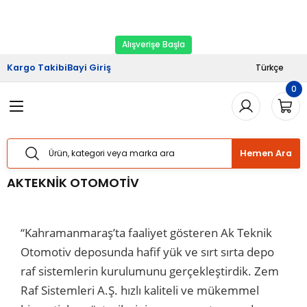
2026 Kampanyası Başladı.
Ekipman Yenileme
Geri Dön
Geri Dön
Geri Dön
Geri Dön
Geri Dön
Zamanı
Alışverişe Başla
riş
şveriş
Haberler
Kargo Takibi
Bayi Giriş
Türkçe
0
Sistemleri
Sistemleri
lımı
Sistemleri
Bizden Haberler
Sistemleri
Sistemleri
ları
taj Hizmetleri
 Yük Raf Sistemleri
Basında Biz
Hemen Ara
temleri
temleri
izmetleri
ipmanları
Blog
AKTEKNİK OTOMOTİV
 Raf Sistemleri
 Raf Sistemleri
arım Hizmetleri
arı Güvenlik Aparatları
“Kahramanmaraş’ta faaliyet gösteren Ak Teknik
f Sistemleri
ları
eri
Otomotiv deposunda hafif yük ve sırt sırta depo
raf sistemlerin kurulumunu gerçekleştirdik. Zem
rı
ri
Raf Sistemleri A.Ş. hızlı kaliteli ve mükemmel
ları
ları