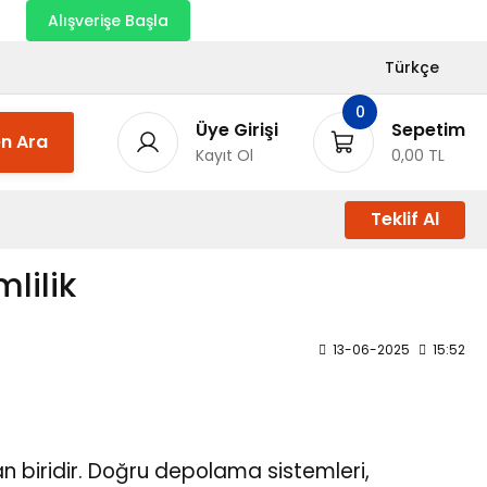
nı
Alışverişe Başla
Türkçe
0
Üye Girişi
Sepetim
n Ara
Kayıt Ol
0,00 TL
Teklif Al
lilik
13-06-2025
15:52
n biridir. Doğru depolama sistemleri,