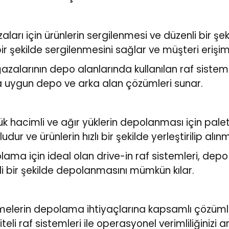
rı için ürünlerin sergilenmesi ve düzenli bir şek
bir şekilde sergilenmesini sağlar ve müşteri erişimin
arının depo alanlarında kullanılan raf sistemleri,
ara uygun depo ve arka alan çözümleri sunar.
k hacimli ve ağır yüklerin depolanması için palet r
udur ve ürünlerin hızlı bir şekilde yerleştirilip alın
olama için ideal olan drive-in raf sistemleri, de
nli bir şekilde depolanmasını mümkün kılar.
letmelerin depolama ihtiyaçlarına kapsamlı çözüml
teli raf sistemleri ile operasyonel verimliliğinizi a