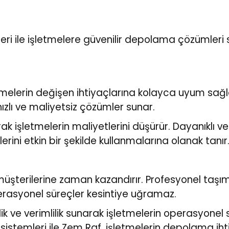
leri ile işletmelere güvenilir depolama çözümleri 
melerin değişen ihtiyaçlarına kolayca uyum sağla
zlı ve maliyetsiz çözümler sunar.
şletmelerin maliyetlerini düşürür. Dayanıklı ve 
rini etkin bir şekilde kullanmalarına olanak tanır
 müşterilerine zaman kazandırır. Profesyonel taşım
perasyonel süreçler kesintiye uğramaz.
 ve verimlilik sunarak işletmelerin operasyonel s
istemleri ile Zem Raf, işletmelerin depolama ihtiya