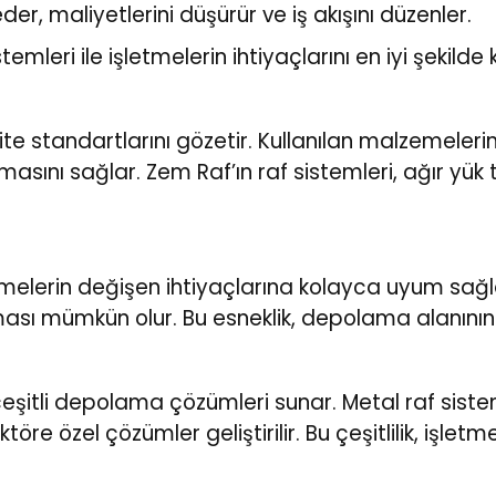
er, maliyetlerini düşürür ve iş akışını düzenler.
emleri ile işletmelerin ihtiyaçlarını en iyi şekild
e standartlarını gözetir. Kullanılan malzemelerin 
ılmasını sağlar. Zem Raf’ın raf sistemleri, ağır yü
elerin değişen ihtiyaçlarına kolayca uyum sağlar. 
ası mümkün olur. Bu esneklik, depolama alanının e
eşitli depolama çözümleri sunar. Metal raf sistemle
töre özel çözümler geliştirilir. Bu çeşitlilik, işle