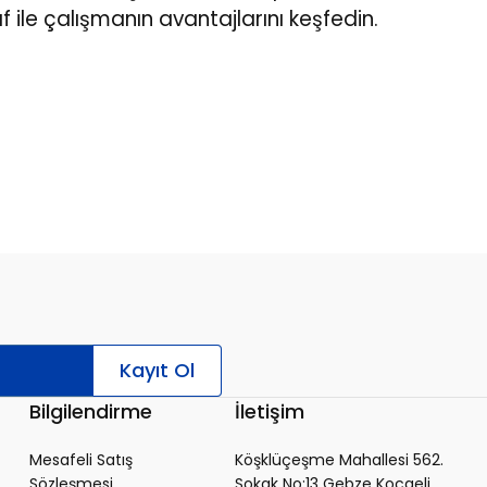
f ile çalışmanın avantajlarını keşfedin.
Kayıt Ol
Bilgilendirme
İletişim
Mesafeli Satış
Köşklüçeşme Mahallesi 562.
Sözleşmesi
Sokak No:13 Gebze Kocaeli