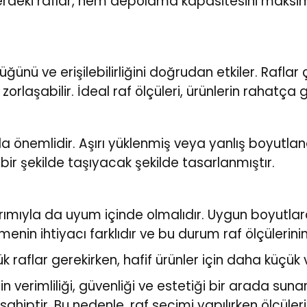
çülerdeki raflar, hem depolama kapasitesini maks
lüğünü ve erişilebilirliğini doğrudan etkiler. Rafl
rlaşabilir. İdeal raf ölçüleri, ürünlerin rahatça g
da önemlidir. Aşırı yüklenmiş veya yanlış boyutland
i bir şekilde taşıyacak şekilde tasarlanmıştır.
arımıyla da uyum içinde olmalıdır. Uygun boyutl
menin ihtiyacı farklıdır ve bu durum raf ölçülerini
aflar gerekirken, hafif ürünler için daha küçük ve 
n verimliliği, güvenliği ve estetiği bir arada suna
ahiptir. Bu nedenle, raf seçimi yapılırken ölçüler