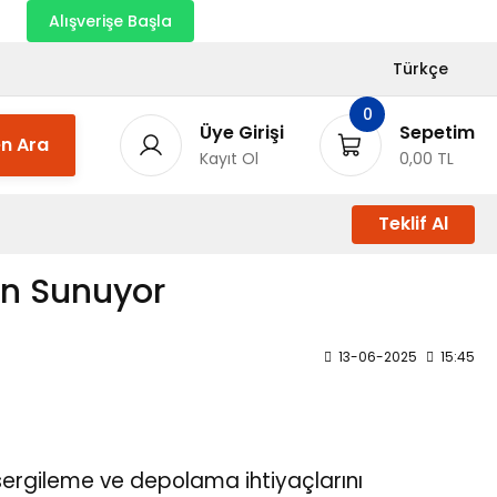
nı
Alışverişe Başla
Türkçe
0
Üye Girişi
Sepetim
n Ara
Kayıt Ol
0,00 TL
Teklif Al
on Sunuyor
13-06-2025
15:45
 sergileme ve depolama ihtiyaçlarını