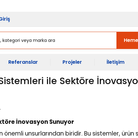
sı Başladı.
Ekipman Yenileme Zama
Giriş
Heme
Referanslar
Projeler
İletişim
istemleri ile Sektöre İnovasy
ektöre İnovasyon Sunuyor
 önemli unsurlarından biridir. Bu sistemler, ürün