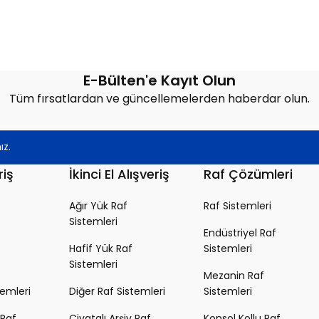
E-Bülten'e Kayıt Olun
Tüm fırsatlardan ve güncellemelerden haberdar olun.
riş
İkinci El Alışveriş
Raf Çözümleri
Ağır Yük Raf
Raf Sistemleri
Sistemleri
Endüstriyel Raf
Hafif Yük Raf
Sistemleri
Sistemleri
Mezanin Raf
temleri
Diğer Raf Sistemleri
Sistemleri
 Raf
Civatalı Arşiv Raf
Konsol Kollu Raf