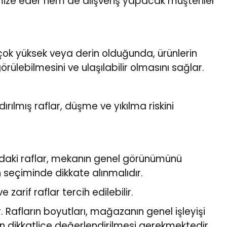
imize eder hem de alışveriş yapacak müşteriler
ar çok yüksek veya derin olduğunda, ürünlerin
örülebilmesini ve ulaşılabilir olmasını sağlar.
ırılmış raflar, düşme ve yıkılma riskini
ardaki raflar, mekanın genel görünümünü
n seçiminde dikkate alınmalıdır.
zarif raflar tercih edilebilir.
r. Rafların boyutları, mağazanın genel işleyişi
in dikkatlice değerlendirilmesi gerekmektedir.