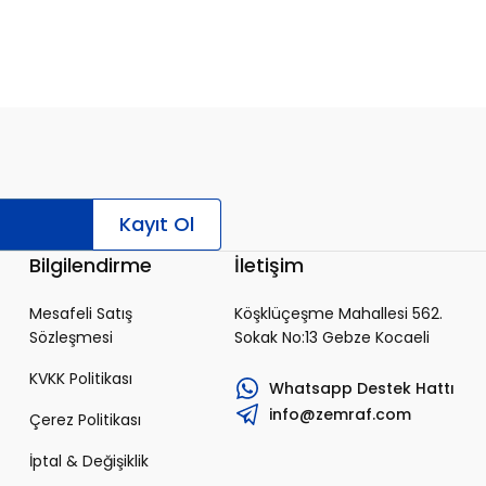
Kayıt Ol
Bilgilendirme
İletişim
Mesafeli Satış
Köşklüçeşme Mahallesi 562.
Sözleşmesi
Sokak No:13 Gebze Kocaeli
KVKK Politikası
Whatsapp Destek Hattı
info@zemraf.com
Çerez Politikası
İptal & Değişiklik