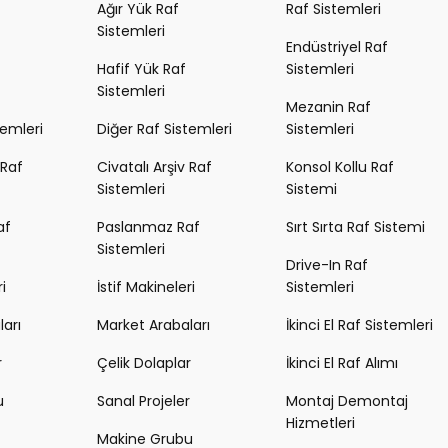
Ağır Yük Raf
Raf Sistemleri
Sistemleri
Endüstriyel Raf
Hafif Yük Raf
Sistemleri
Sistemleri
Mezanin Raf
temleri
Diğer Raf Sistemleri
Sistemleri
 Raf
Civatalı Arşiv Raf
Konsol Kollu Raf
Sistemleri
Sistemi
af
Paslanmaz Raf
Sırt Sırta Raf Sistemi
Sistemleri
Drive-In Raf
i
İstif Makineleri
Sistemleri
arı
Market Arabaları
İkinci El Raf Sistemleri
r
Çelik Dolaplar
İkinci El Raf Alımı
u
Sanal Projeler
Montaj Demontaj
Hizmetleri
Makine Grubu