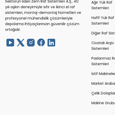
Sektörün lideri Zem Raf Sistemleri A.Ş., 40
Ağır Yük Raf
yılı aşkın deneyimiyle sıfır ve ikinci el raf
Sistemleri
sistemleri, montaj-demontaj hizmetleri ve
Hafif Yük Raf
profesyonel mühendislik çözümleriyle
Sistemleri
depolama ihtiyaçlarınızın güvenilir çözüm
ortağıdır.
Diğer Raf Sis
Civatalı Arşiv
Sistemleri
Paslanmaz R
Sistemleri
İstif Makineler
Market Arabal
Çelik Dolapla
Makine Grub