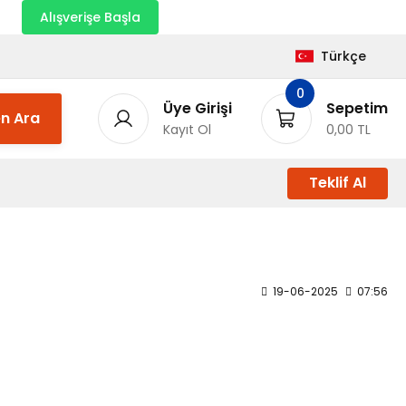
nı
Alışverişe Başla
Türkçe
0
Üye Girişi
Sepetim
n Ara
Kayıt Ol
0,00 TL
Teklif Al
19-06-2025
07:56