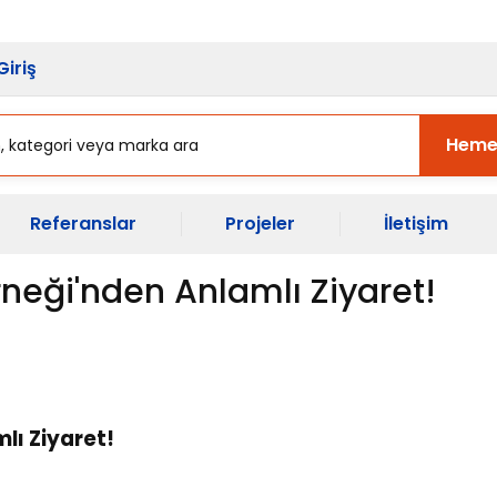
sı Başladı.
Ekipman Yenileme Zama
Giriş
Heme
Referanslar
Projeler
İletişim
erneği'nden Anlamlı Ziyaret!
mlı Ziyaret!