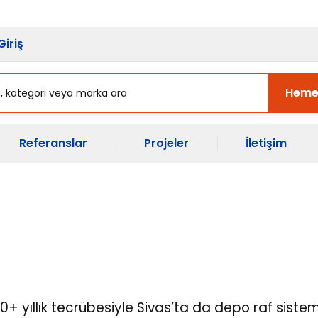
sı Başladı.
Ekipman Yenileme Zama
Giriş
Heme
Referanslar
Projeler
İletişim
k 40+ yıllık tecrübesiyle Sivas’ta da depo raf sis