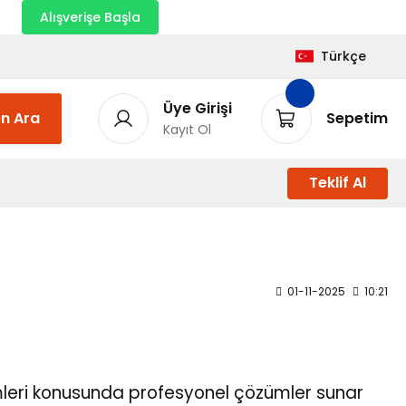
nı
Alışverişe Başla
Türkçe
Üye Girişi
n Ara
Sepetim
Kayıt Ol
Teklif Al
01-11-2025
10:21
temleri konusunda profesyonel çözümler sunar