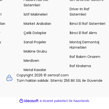
Sistemleri
Drive-In Raf
i
İstif Makineleri
Sistemleri
arı
Market Arabaları
İkinci El Raf Sistemleri
r
Çelik Dolaplar
İkinci El Raf Alımı
u
Sanal Projeler
Montaj Demontaj
Hizmetleri
Makine Grubu
Raf Bakım Onarım
Merdiven
Raf Kiralama
Metal Kasalar
Copyright 2026 © zemraf.com
Tüm hakları saklıdır. Sitemiz 256 Bit SSL ile Güvende
ile
ideasoft
e-
hazırlandı.
ticaret