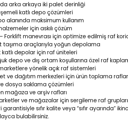
rda arka arkaya iki palet derinliği
öşemeli katlı depo çözümleri
depo alanında maksimum kullanım
malzemeler için askılı çözüm
 Forklift manevrası için optimize edilmiş raf korid
let taşıma araçlarıyla yoğun depolama
ok katlı depolar için raf üniteleri
ğuk depo ve dış ortam koşullarına özel raf kapl
arketlere yönelik açık raf sistemleri
et ve dağıtım merkezleri için ürün toplama raflar
iv ve dosya saklama çözümleri
en mağaza ve arşiv rafları
arketler ve mağazalar için sergileme raf grupları
arantisiyle sıfır kalite veya “sıfır ayarında” ikin
yca bulabilirsiniz.