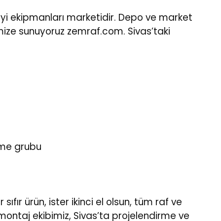
anayi ekipmanları marketidir. Depo ve market
imize sunuyoruz
zemraf.com
. Sivas’taki
eme grubu
ır ürün, ister ikinci el olsun, tüm raf ve
 montaj ekibimiz, Sivas’ta projelendirme ve