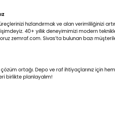
ız
eçlerinizi hızlandırmak ve alan verimliliğinizi art
tişimdeyiz. 40+ yıllık deneyimimizi modern teknikler
yoruz
zemraf.com
. Sivas’ta bulunan bazı müşteril
i çözüm ortağı. Depo ve raf ihtiyaçlarınız için he
ri birlikte planlayalım!