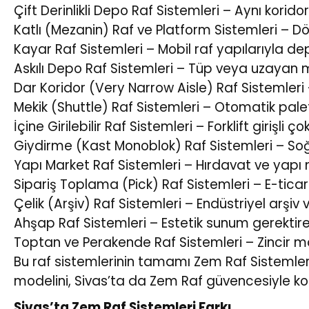
Çift Derinlikli Depo Raf Sistemleri – Aynı korido
Katlı (Mezanin) Raf ve Platform Sistemleri – D
Kayar Raf Sistemleri – Mobil raf yapılarıyla 
Askılı Depo Raf Sistemleri – Tüp veya uzayan 
Dar Koridor (Very Narrow Aisle) Raf Sistemleri –
Mekik (Shuttle) Raf Sistemleri – Otomatik pa
İçine Girilebilir Raf Sistemleri – Forklift girişli ç
Giydirme (Kast Monoblok) Raf Sistemleri – So
Yapı Market Raf Sistemleri – Hırdavat ve yapı m
Sipariş Toplama (Pick) Raf Sistemleri – E-ticar
Çelik (Arşiv) Raf Sistemleri – Endüstriyel arş
Ahşap Raf Sistemleri – Estetik sunum gerektir
Toptan ve Perakende Raf Sistemleri – Zincir m
Bu raf sistemlerinin tamamı Zem Raf Sistemleri g
modelini, Sivas’ta da Zem Raf güvencesiyle kola
Sivas’ta Zem Raf Sistemleri Farkı