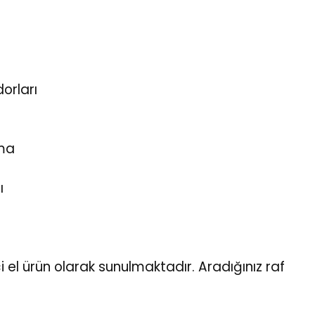
orları
ama
ı
ci el ürün olarak sunulmaktadır. Aradığınız raf