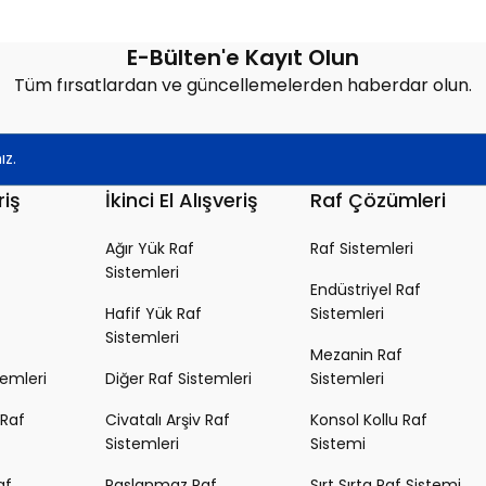
E-Bülten'e Kayıt Olun
Tüm fırsatlardan ve güncellemelerden haberdar olun.
riş
İkinci El Alışveriş
Raf Çözümleri
Ağır Yük Raf
Raf Sistemleri
Sistemleri
Endüstriyel Raf
Hafif Yük Raf
Sistemleri
Sistemleri
Mezanin Raf
temleri
Diğer Raf Sistemleri
Sistemleri
 Raf
Civatalı Arşiv Raf
Konsol Kollu Raf
Sistemleri
Sistemi
af
Paslanmaz Raf
Sırt Sırta Raf Sistemi