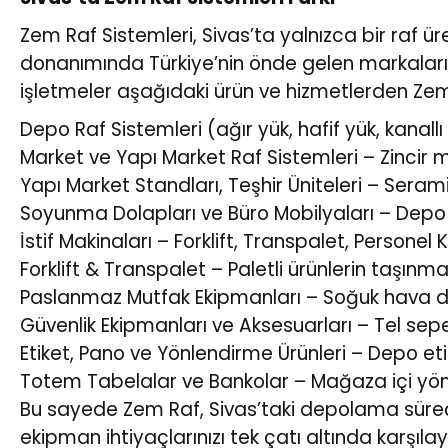
Zem Raf Sistemleri, Sivas’ta yalnızca bir raf ü
donanımında Türkiye’nin önde gelen markalarını
işletmeler aşağıdaki ürün ve hizmetlerden Zem 
Depo Raf Sistemleri (ağır yük, hafif yük, kanallı 
Market ve Yapı Market Raf Sistemleri – Zincir 
Yapı Market Standları, Teşhir Üniteleri – Serami
Soyunma Dolapları ve Büro Mobilyaları – Depo p
İstif Makinaları – Forklift, Transpalet, Personel
Forklift & Transpalet – Paletli ürünlerin taşın
Paslanmaz Mutfak Ekipmanları – Soğuk hava d
Güvenlik Ekipmanları ve Aksesuarları – Tel sepetler
Etiket, Pano ve Yönlendirme Ürünleri – Depo etik
Totem Tabelalar ve Bankolar – Mağaza içi yön
Bu sayede Zem Raf, Sivas’taki depolama süreçler
ekipman ihtiyaçlarınızı tek çatı altında karşılay