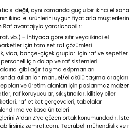
reticisi değil, aynı zamanda güçlü bir ikinci el s
n ikinci el ürünlerini uygun fiyatlarla müşteriler
Raf avantajıyla yararlanabilir:
raf, vb.) – İhtiyaca göre sıfır veya ikinci el
marketler için tam set raf çözümleri
k, vida, bahçe-çiçek grupları için raf ve sepetler
ersoneli için dolap ve raf sistemleri
 Kaldırıcı gibi ağır taşıma ekipmanları
masında kullanılan manuel/el akülü taşıma araçları
epoları ve üretim alanları için paslanmaz malz
, raf koruyucular, sıkıştırıcılar, kilitleyiciler
etleri, raf etiket çerçeveleri, tabelalar
lendirme ve kasa üniteleri
ini A’dan Z’ye çözen ortak konumundadır. İster sıf
abilirsiniz
zemraf.com
. Tecrübeli mühendislik ve