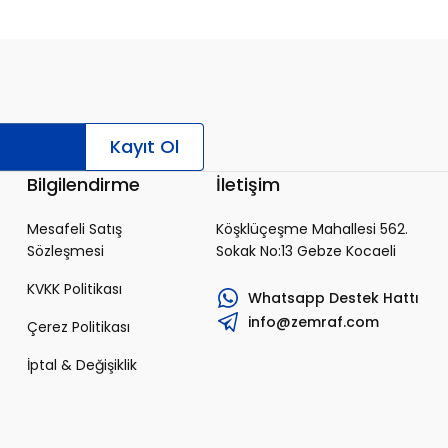
Kayıt Ol
Bilgilendirme
İletişim
Mesafeli Satış
Köşklüçeşme Mahallesi 562.
Sözleşmesi
Sokak No:13 Gebze Kocaeli
KVKK Politikası
Whatsapp Destek Hattı
info@zemraf.com
Çerez Politikası
İptal & Değişiklik