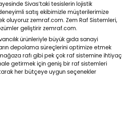
sinde Sivas’taki tesislerin lojistik
deneyimli satış ekibimizle müşterilerimize
tek oluyoruz
zemraf.com
. Zem Raf Sistemleri,
özümler geliştirir
zemraf.com
.
vancılık ürünleriyle büyük gıda sanayi
aların depolama süreçlerini optimize etmek
, mağaza rafı gibi pek çok raf sistemine ihtiyaç
ale getirmek için geniş bir raf sistemleri
p satarak her bütçeye uygun seçenekler