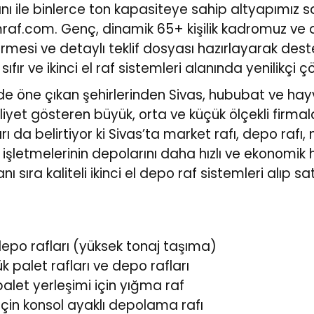
ı ile binlerce ton kapasiteye sahip altyapımız saye
raf.com
. Genç, dinamik 65+ kişilik kadromuz ve 
rmesi ve detaylı teklif dosyası hazırlayarak des
sıfır ve ikinci el raf sistemleri alanında yenilikçi ç
nde öne çıkan şehirlerinden Sivas, hububat ve hay
aliyet gösteren büyük, orta ve küçük ölçekli firm
arı da belirtiyor ki Sivas’ta market rafı, depo rafı
işletmelerinin depolarını daha hızlı ve ekonomik h
anı sıra kaliteli ikinci el depo raf sistemleri alı
i depo rafları (yüksek tonaj taşıma)
k palet rafları ve depo rafları
palet yerleşimi için yığma raf
için konsol ayaklı depolama rafı