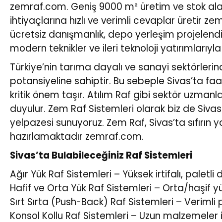
zemraf.com
. Geniş 9000 m² üretim ve stok alan
ihtiyaçlarına hızlı ve verimli cevaplar üretir
zem
ücretsiz danışmanlık, depo yerleşim projelendi
modern teknikler ve ileri teknoloji yatırımlarıyla 
Türkiye’nin tarıma dayalı ve sanayi sektörleri
potansiyeline sahiptir. Bu sebeple Sivas’ta fa
kritik önem taşır. Atılım Raf gibi sektör uzmanl
duyulur. Zem Raf Sistemleri olarak biz de Sivas 
yelpazesi sunuyoruz. Zem Raf, Sivas’ta sıfırın y
hazırlamaktadır
zemraf.com
.
Sivas’ta Bulabileceğiniz Raf Sistemleri
Ağır Yük Raf Sistemleri – Yüksek irtifalı, paletl
Hafif ve Orta Yük Raf Sistemleri – Orta/haşif yü
Sırt Sırta (Push-Back) Raf Sistemleri – Verimli 
Konsol Kollu Raf Sistemleri – Uzun malzemeler 