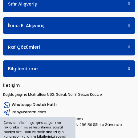
Sıfır Alışveriş
İkinci El Alışveriş
Raf Çözümleri
Bilgilendirme
İletişim
Köşklüçeşme Mahallesi 562. Sokak No:13 Gebze Kocaeli
Whatsapp Destek Hattı
info@zemraf.com
Copyright 2026 © zemraf.com
Çerezleri sitenin çalışması, içerik ve
Tüm hakları saklıdır. Sitemiz 256 Bit SSL ile Güvende
reklamların kişiselleştirilmesi, sosyal
medya özellikleri ve trafik analizi için
kullanıyor; kullanım bilgilerinizi sosyal