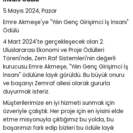
5 Mayıs 2024, Pazar
r
r
Emre Akmeşe'ye "Yılın Genç Girişimci İş İnsanı"
Ödülü
u
er
4 Mart 2024'te gerçekleşecek olan 2.
u
Uluslararası Ekonomi ve Proje Ödülleri
Töreni'nde, Zem Raf Sistemleri'nin değerli
kurucusu Emre Akmeşe, "Yılın Genç Girişimci İş
İnsanı" ödülüne layık görüldü. Bu büyük onuru
ve başarıyı Zemraf ailesi olarak gururla
duyurmak isteriz.
r
Müşterilerimize en iyi hizmeti sunmak için
özveriyle çalıştık. Her proje için en iyisini elde
etme misyonuyla çıktığımız bu yolda, bu
başarımızı fark edip bizleri bu ödüle layık