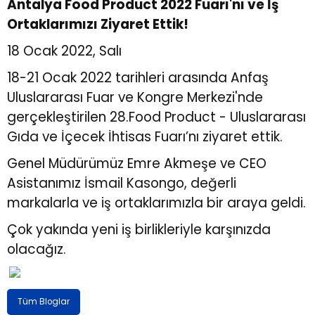
Antalya Food Product 2022 Fuarı'nı ve İş
Ortaklarımızı Ziyaret Ettik!
r
r
18 Ocak 2022, Salı
u
er
18-21 Ocak 2022 tarihleri arasında Anfaş
Uluslararası Fuar ve Kongre Merkezi'nde
u
gerçekleştirilen 28.Food Product - Uluslararası
Gıda ve İçecek İhtisas Fuarı’nı ziyaret ettik.
Genel Müdürümüz Emre Akmeşe ve CEO
Asistanımız İsmail Kasongo, değerli
markalarla ve iş ortaklarımızla bir araya geldi.
r
Çok yakında yeni iş birlikleriyle karşınızda
olacağız.
Tüm Bloglar