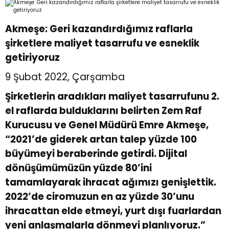
r
r
Akmeşe: Geri kazandırdığımız raflarla
şirketlere maliyet tasarrufu ve esneklik
u
er
getiriyoruz
9 Şubat 2022, Çarşamba
u
Şirketlerin aradıkları maliyet tasarrufunu 2.
el raflarda bulduklarını belirten Zem Raf
Kurucusu ve Genel Müdürü Emre Akmeşe,
“2021’de giderek artan talep yüzde 100
büyümeyi beraberinde getirdi. Dijital
r
dönüşümümüzün yüzde 80’ini
tamamlayarak ihracat ağımızı genişlettik.
2022’de ciromuzun en az yüzde 30’unu
ihracattan elde etmeyi, yurt dışı fuarlardan
yeni anlaşmalarla dönmeyi planlıyoruz.”